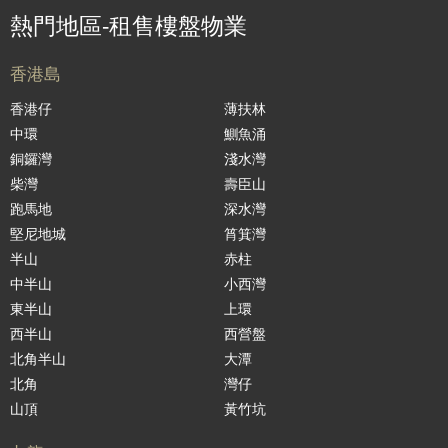
熱門地區-租售樓盤物業
香港島
香港仔
薄扶林
中環
鰂魚涌
銅鑼灣
淺水灣
柴灣
壽臣山
跑馬地
深水灣
堅尼地城
筲箕灣
半山
赤柱
中半山
小西灣
東半山
上環
西半山
西營盤
北角半山
大潭
北角
灣仔
山頂
黃竹坑