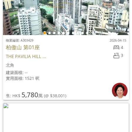
物業編號: A303429
2026-04-15
柏傲山 第01座
4
3
THE PAVILIA HILL ...
北角
建築面積: --
實用面積: 1521 呎
5,780
萬
售: HK$
(@ $38,001)