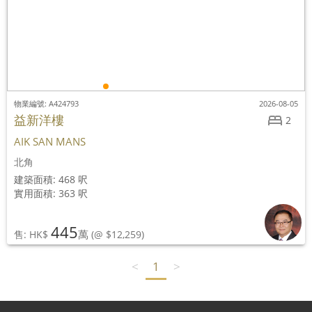
物業編號: A424793
2026-08-05
益新洋樓
2
AIK SAN MANS
北角
建築面積: 468 呎
實用面積: 363 呎
445
萬
售: HK$
(@ $12,259)
<
1
>