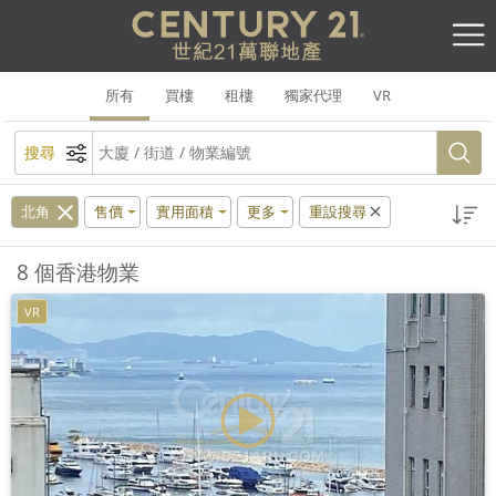
所有
買樓
租樓
獨家代理
VR
搜尋
北角
售價
實用面積
更多
重設搜尋
8 個香港物業
VR