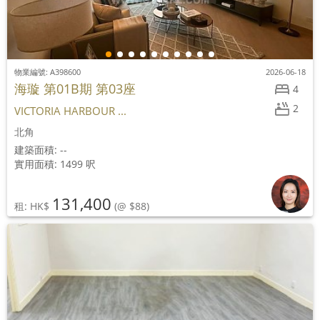
物業編號: A398600
2026-06-18
海璇 第01B期 第03座
4
2
VICTORIA HARBOUR ...
北角
建築面積: --
實用面積: 1499 呎
131,400
租: HK$
(@ $88)