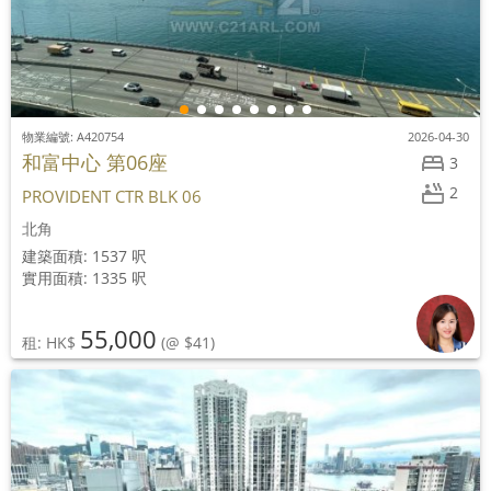
物業編號: A420754
2026-04-30
和富中心 第06座
3
2
PROVIDENT CTR BLK 06
北角
建築面積: 1537 呎
實用面積: 1335 呎
55,000
租: HK$
(@ $41)