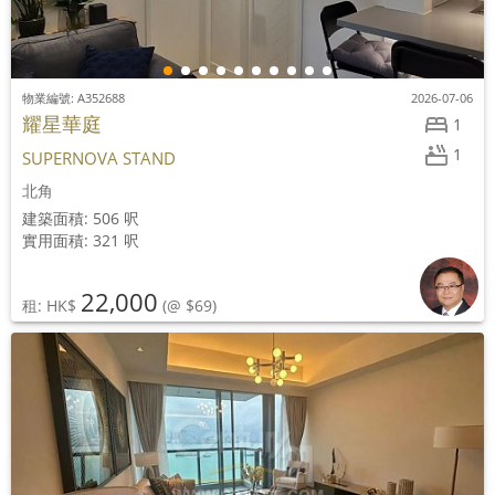
物業編號: A352688
2026-07-06
耀星華庭
1
1
SUPERNOVA STAND
北角
建築面積: 506 呎
實用面積: 321 呎
22,000
租: HK$
(@ $69)