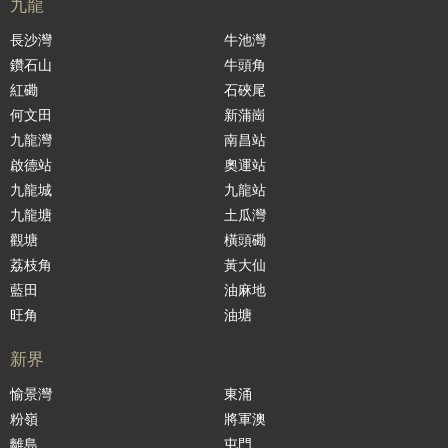
九龍
長沙灣
牛池灣
鑽石山
牛頭角
紅磡
石硤尾
何文田
新蒲崗
九龍灣
南昌站
啟德站
奧運站
九龍城
九龍站
九龍塘
土瓜灣
觀塘
橫頭磡
荔枝角
黃大仙
藍田
油麻地
旺角
油塘
新界
愉景灣
東涌
粉嶺
將軍澳
離島
屯門