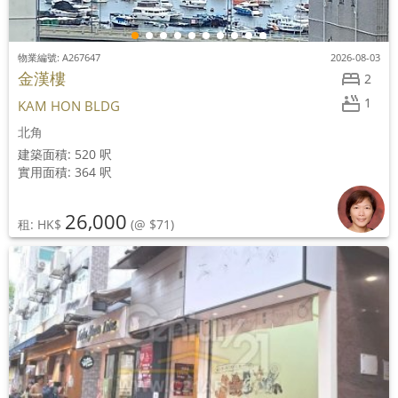
物業編號: A267647
2026-08-03
金漢樓
2
1
KAM HON BLDG
北角
建築面積: 520 呎
實用面積: 364 呎
26,000
租: HK$
(@ $71)