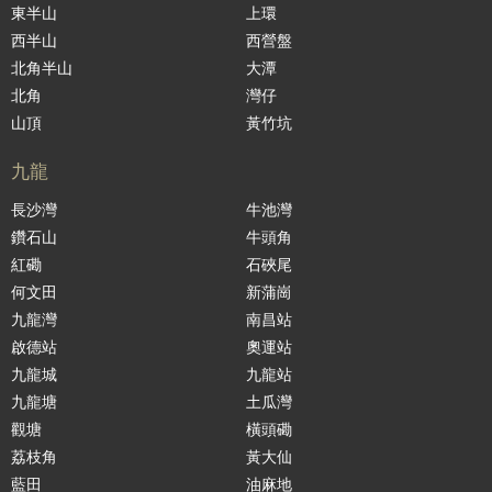
東半山
上環
西半山
西營盤
北角半山
大潭
北角
灣仔
山頂
黃竹坑
九龍
長沙灣
牛池灣
鑽石山
牛頭角
紅磡
石硤尾
何文田
新蒲崗
九龍灣
南昌站
啟德站
奧運站
九龍城
九龍站
九龍塘
土瓜灣
觀塘
橫頭磡
荔枝角
黃大仙
藍田
油麻地