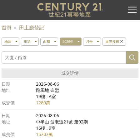
首頁
»
田土廳登記
地區
用途
面積
2026年
月份
重設搜尋
成交詳情
日期
2026-08-06
地址
跑馬地 壹鑾
19樓 , A室
成交價
1280萬
日期
2026-08-06
地址
中半山 波老道21號 第02期
16樓 , 9室
成交價
15707萬