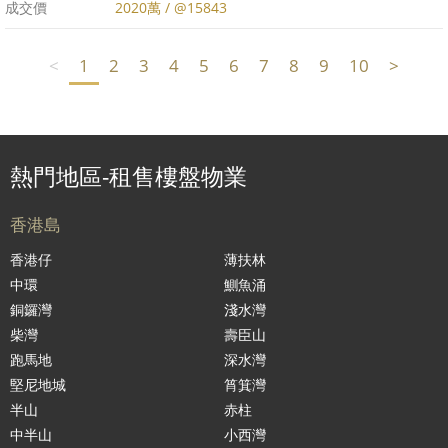
成交價
2020萬 / @15843
<
1
2
3
4
5
6
7
8
9
10
>
熱門地區-租售樓盤物業
香港島
香港仔
薄扶林
中環
鰂魚涌
銅鑼灣
淺水灣
柴灣
壽臣山
跑馬地
深水灣
堅尼地城
筲箕灣
半山
赤柱
中半山
小西灣