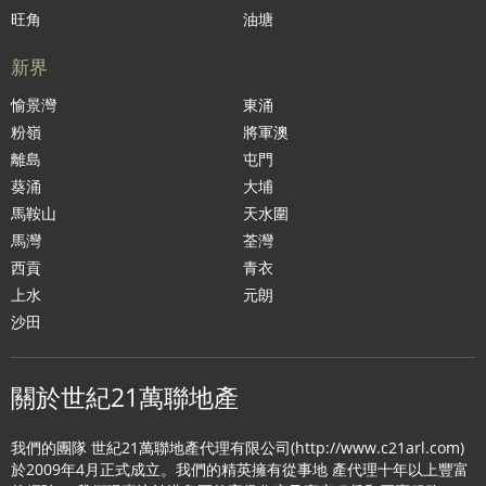
旺角
油塘
新界
愉景灣
東涌
粉嶺
將軍澳
離島
屯門
葵涌
大埔
馬鞍山
天水圍
馬灣
荃灣
西貢
青衣
上水
元朗
沙田
關於世紀21萬聯地產
我們的團隊 世紀21萬聯地產代理有限公司(http://www.c21arl.com)
於2009年4月正式成立。我們的精英擁有從事地 產代理十年以上豐富