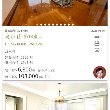
物業編號: A244936
2026-08-07
陽明山莊 第18座 ...
4
3
HONG KONG PARKVIE...
1
淺水灣
建築面積: 2620 呎
實用面積: 2171 呎
6,800
萬
售: HK$
(@ $31,322)
108,000
租: HK$
(@ $50)