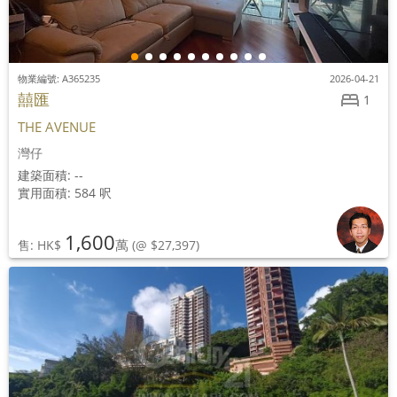
物業編號: A365235
2026-04-21
囍匯
1
THE AVENUE
灣仔
建築面積: --
實用面積: 584 呎
1,600
萬
售: HK$
(@ $27,397)