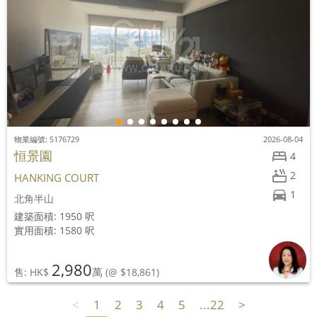
物業編號: S176729
2026-08-04
恒景園
4
2
HANKING COURT
1
北角半山
建築面積: 1950 呎
實用面積: 1580 呎
2,980
萬
售: HK$
(@ $18,861)
<
1
2
3
4
5
...22
>