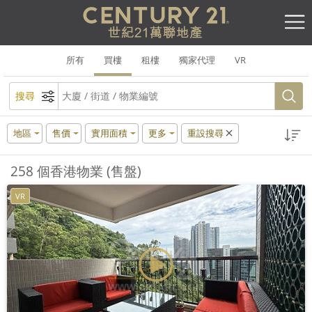
所有
買樓
租樓
獨家代理
VR
搜尋
地區
售價
實用面積
更多
重設搜尋
258 個香港物業 (售盤)
VR