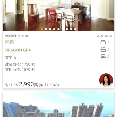
物業編號: E164609
2026-08-05
龍園
3
2
DRAGON GDN
3
東半山
建築面積: 1750 呎
實用面積: 1570 呎
2,990
萬
售: HK$
(@ $19,045)