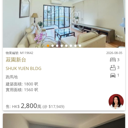
物業編號: M119642
2026-08-05
菽園新台
3
3
SHUK YUEN BLDG
1
跑馬地
建築面積: 1800 呎
實用面積: 1560 呎
2,800
萬
售: HK$
(@ $17,949)