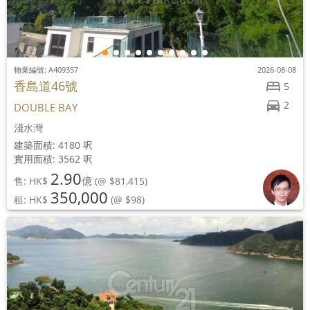
物業編號: A409357
2026-08-08
香島道46號
5
2
DOUBLE BAY
淺水灣
建築面積: 4180 呎
實用面積: 3562 呎
2.90
億
售: HK$
(@ $81,415)
350,000
租: HK$
(@ $98)