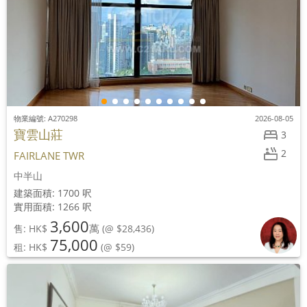
物業編號: A270298
2026-08-05
寶雲山莊
3
2
FAIRLANE TWR
中半山
建築面積: 1700 呎
實用面積: 1266 呎
3,600
萬
售: HK$
(@ $28,436)
75,000
租: HK$
(@ $59)