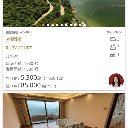
物業編號: A291838
2026-08-08
嘉麟閣
3
3
RUBY COURT
1
淺水灣
建築面積: 1780 呎
實用面積: 1390 呎
5,300
萬
售: HK$
(@ $38,129)
85,000
租: HK$
(@ $61)