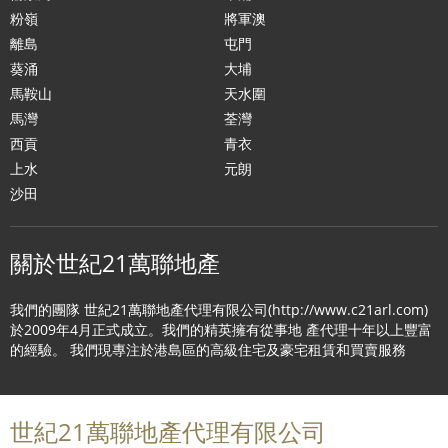
粉嶺
將軍澳
離島
屯門
葵涌
大埔
馬鞍山
天水圍
馬灣
荃灣
西貢
青衣
上水
元朗
沙田
關於世紀21萬聯地產
我們的團隊 世紀21萬聯地產代理有限公司(http://www.c21arl.com)
於2009年4月正式成立。我們的精英擁有從事地 產代理十年以上豐富
的經驗。 我們現專注於港島區的高級住宅及豪宅租賃和買賣服務
世紀21萬聯地產代理有限公司