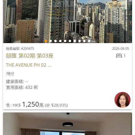
物業編號: A293475
2026-08-05
囍匯 第02期 第03座
1
THE AVENUE PH 02 ...
灣仔
建築面積: --
實用面積: 432 呎
1,250
萬
售: HK$
(@ $28,935)