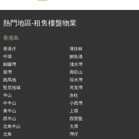
熱門地區-租售樓盤物業
香港島
香港仔
薄扶林
中環
鰂魚涌
銅鑼灣
淺水灣
柴灣
壽臣山
跑馬地
深水灣
堅尼地城
筲箕灣
半山
赤柱
中半山
小西灣
東半山
上環
西半山
西營盤
北角半山
大潭
北角
灣仔