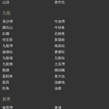
山頂
黃竹坑
九龍
長沙灣
牛池灣
鑽石山
牛頭角
紅磡
石硤尾
何文田
新蒲崗
九龍灣
南昌站
啟德站
奧運站
九龍城
九龍站
九龍塘
土瓜灣
觀塘
橫頭磡
荔枝角
黃大仙
藍田
油麻地
旺角
油塘
新界
愉景灣
東涌