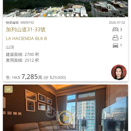
物業編號: M009192
2026-07-02
加列山道31-33號
3
2
LA HACIENDA BLK B
1
山頂
建築面積: 2700 呎
實用面積: 2512 呎
7,285
萬
售: HK$
(@ $29,000)
VR