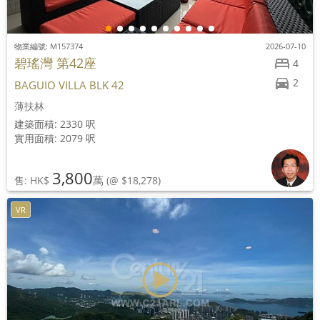
物業編號: M157374
2026-07-10
碧瑤灣 第42座
4
2
BAGUIO VILLA BLK 42
薄扶林
建築面積: 2330 呎
實用面積: 2079 呎
3,800
萬
售: HK$
(@ $18,278)
VR