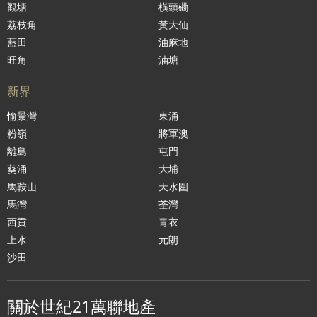
觀塘
橫頭磡
荔枝角
黃大仙
藍田
油麻地
旺角
油塘
新界
愉景灣
東涌
粉嶺
將軍澳
離島
屯門
葵涌
大埔
馬鞍山
天水圍
馬灣
荃灣
西貢
青衣
上水
元朗
沙田
關於世紀21萬聯地產