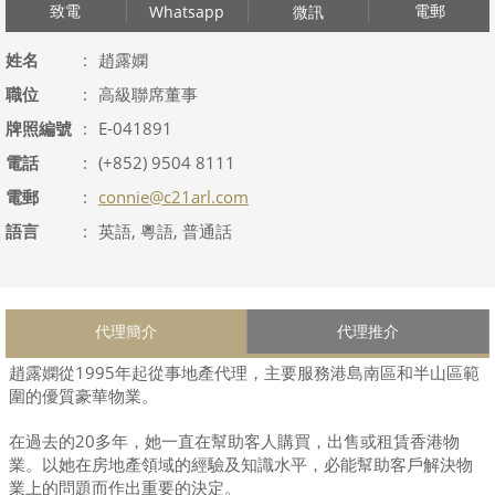
致電
電郵
Whatsapp
微訊
姓名
:
趙露嫻
職位
:
高級聯席董事
牌照編號
:
E-041891
電話
:
(+852) 9504 8111
電郵
:
connie@c21arl.com
語言
:
英語, 粵語, 普通話
代理簡介
代理推介
趙露嫻從1995年起從事地產代理，主要服務港島南區和半山區範
圍的優質豪華物業。
在過去的20多年，她一直在幫助客人購買，出售或租賃香港物
業。以她在房地產領域的經驗及知識水平，必能幫助客戶解決物
業上的問題而作出重要的決定。