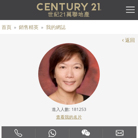
首頁
»
銷售精英
»
我的網誌
‹
返回
進入人數: 181253
查看我的名片