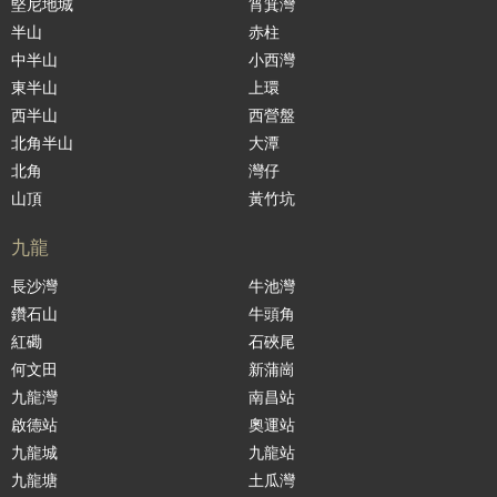
堅尼地城
筲箕灣
半山
赤柱
中半山
小西灣
東半山
上環
西半山
西營盤
北角半山
大潭
北角
灣仔
山頂
黃竹坑
九龍
長沙灣
牛池灣
鑽石山
牛頭角
紅磡
石硤尾
何文田
新蒲崗
九龍灣
南昌站
啟德站
奧運站
九龍城
九龍站
九龍塘
土瓜灣