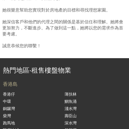
她很樂意幫助您實現對於房地產的目標和尋找理想家園。
她深信客戶和他們的代理之間的關係是基於信任和理解。她將會
更加努力，不斷進步。為了做到這一點，她將以您的需求作為首
要考慮。
誠意恭候您的聯繫！
熱門地區-租售樓盤物業
香港島
香港仔
薄扶林
中環
鰂魚涌
銅鑼灣
淺水灣
柴灣
壽臣山
跑馬地
深水灣