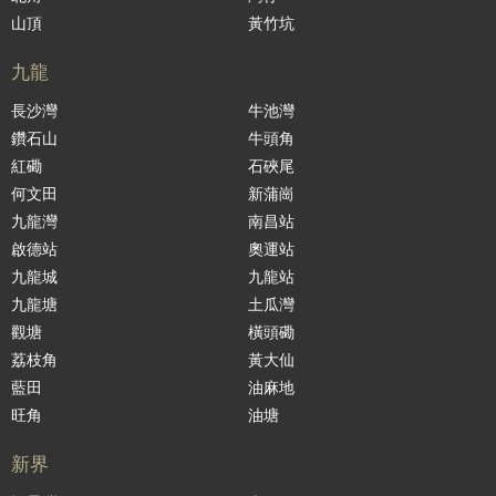
山頂
黃竹坑
九龍
長沙灣
牛池灣
鑽石山
牛頭角
紅磡
石硤尾
何文田
新蒲崗
九龍灣
南昌站
啟德站
奧運站
九龍城
九龍站
九龍塘
土瓜灣
觀塘
橫頭磡
荔枝角
黃大仙
藍田
油麻地
旺角
油塘
新界