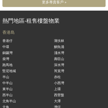
更多專貴客戶 »
熱門地區-租售樓盤物業
香港島
香港仔
薄扶林
中環
鰂魚涌
銅鑼灣
淺水灣
柴灣
壽臣山
跑馬地
深水灣
堅尼地城
筲箕灣
半山
赤柱
中半山
小西灣
東半山
上環
西半山
西營盤
北角半山
大潭
北角
灣仔