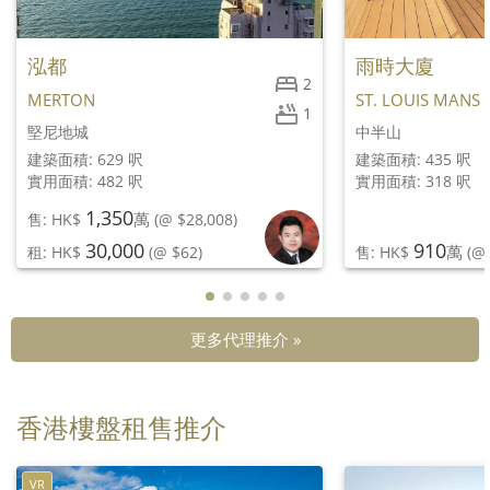
泓都
雨時大廈
2
MERTON
ST. LOUIS MANS
1
堅尼地城
中半山
建築面積: 629 呎
建築面積: 435 呎
實用面積: 482 呎
實用面積: 318 呎
1,350
萬
售: HK$
(@ $28,008)
30,000
910
萬
租: HK$
(@ $62)
售: HK$
(@ 
更多代理推介 »
香港樓盤租售推介
VR