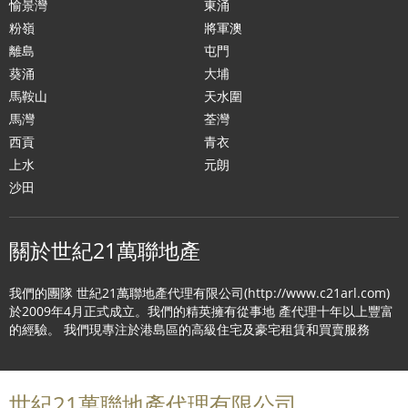
愉景灣
東涌
粉嶺
將軍澳
離島
屯門
葵涌
大埔
馬鞍山
天水圍
馬灣
荃灣
西貢
青衣
上水
元朗
沙田
關於世紀21萬聯地產
我們的團隊 世紀21萬聯地產代理有限公司(http://www.c21arl.com)
於2009年4月正式成立。我們的精英擁有從事地 產代理十年以上豐富
的經驗。 我們現專注於港島區的高級住宅及豪宅租賃和買賣服務
世紀21萬聯地產代理有限公司