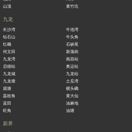
山顶
黄竹坑
九龙
长沙湾
牛池湾
钻石山
牛头角
红磡
石硖尾
何文田
新蒲岗
九龙湾
南昌站
启德站
奥运站
九龙城
九龙站
九龙塘
土瓜湾
观塘
横头磡
荔枝角
黄大仙
蓝田
油麻地
旺角
油塘
新界