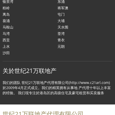
愉景湾
东涌
粉岭
将军澳
离岛
屯门
葵涌
大埔
马鞍山
天水围
马湾
荃湾
西贡
青衣
上水
元朗
沙田
关於世纪21万联地产
我们的团队 世纪21万联地产代理有限公司(http://www.c21arl.com)
於2009年4月正式成立。我们的精英拥有从事地 产代理十年以上丰富
的经验。 我们现专注於港岛区的高级住宅及豪宅租赁和买卖服务
世纪21万联地产代理有限公司