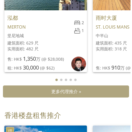
泓都
雨时大厦
2
MERTON
ST. LOUIS MANS
1
坚尼地城
中半山
建筑面积: 629 尺
建筑面积: 435 尺
实用面积: 482 尺
实用面积: 318 尺
1,350
万
售: HK$
(@ $28,008)
30,000
910
万
租: HK$
(@ $62)
售: HK$
(@ 
更多代理推介 »
香港楼盘租售推介
VR