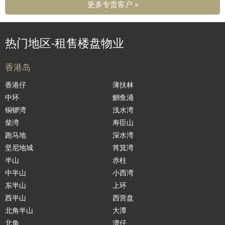
更多专贵客户 »
热门地区-租售楼盘物业
香港岛
香港仔
薄扶林
中环
鰂鱼涌
铜锣湾
浅水湾
柴湾
寿臣山
跑马地
深水湾
坚尼地城
筲箕湾
半山
赤柱
中半山
小西湾
东半山
上环
西半山
西营盘
北角半山
大潭
北角
湾仔