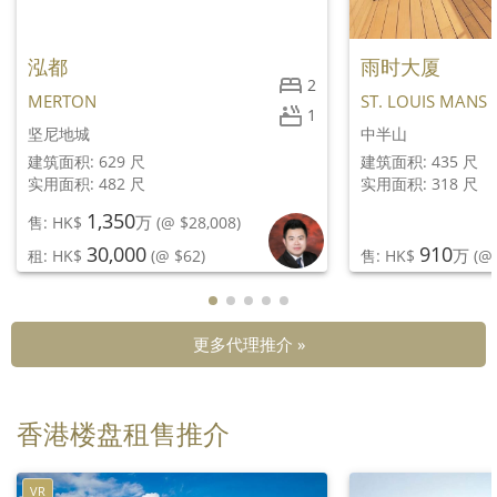
泓都
雨时大厦
2
MERTON
ST. LOUIS MANS
1
坚尼地城
中半山
建筑面积: 629 尺
建筑面积: 435 尺
实用面积: 482 尺
实用面积: 318 尺
1,350
万
售: HK$
(@ $28,008)
30,000
910
万
租: HK$
(@ $62)
售: HK$
(@ 
更多代理推介 »
香港楼盘租售推介
VR