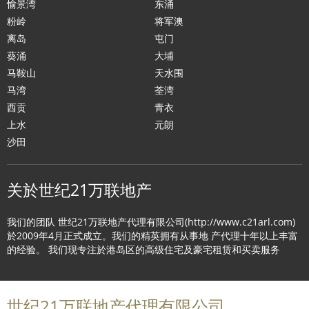
愉景湾
东涌
粉岭
将军澳
离岛
屯门
葵涌
大埔
马鞍山
天水围
马湾
荃湾
西贡
青衣
上水
元朗
沙田
关於世纪21万联地产
我们的团队 世纪21万联地产代理有限公司(http://www.c21arl.com)
於2009年4月正式成立。我们的精英拥有从事地 产代理十年以上丰富
的经验。 我们现专注於港岛区的高级住宅及豪宅租赁和买卖服务
世纪21万联地产代理有限公司