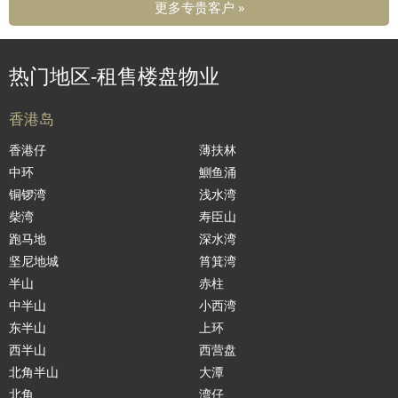
更多专贵客户 »
热门地区-租售楼盘物业
香港岛
香港仔
薄扶林
中环
鰂鱼涌
铜锣湾
浅水湾
柴湾
寿臣山
跑马地
深水湾
坚尼地城
筲箕湾
半山
赤柱
中半山
小西湾
东半山
上环
西半山
西营盘
北角半山
大潭
北角
湾仔