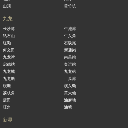
山顶
黄竹坑
九龙
长沙湾
牛池湾
钻石山
牛头角
红磡
石硖尾
何文田
新蒲岗
九龙湾
南昌站
启德站
奥运站
九龙城
九龙站
九龙塘
土瓜湾
观塘
横头磡
荔枝角
黄大仙
蓝田
油麻地
旺角
油塘
新界