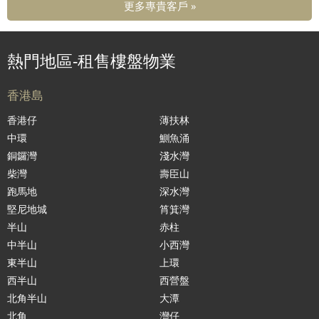
更多專貴客戶 »
熱門地區-租售樓盤物業
香港島
香港仔
薄扶林
中環
鰂魚涌
銅鑼灣
淺水灣
柴灣
壽臣山
跑馬地
深水灣
堅尼地城
筲箕灣
半山
赤柱
中半山
小西灣
東半山
上環
西半山
西營盤
北角半山
大潭
北角
灣仔