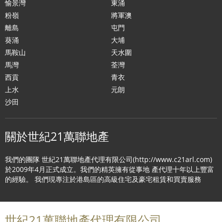
愉景灣
東涌
粉嶺
將軍澳
離島
屯門
葵涌
大埔
馬鞍山
天水圍
馬灣
荃灣
西貢
青衣
上水
元朗
沙田
關於世紀21萬聯地產
我們的團隊 世紀21萬聯地產代理有限公司(http://www.c21arl.com)
於2009年4月正式成立。我們的精英擁有從事地 產代理十年以上豐富
的經驗。 我們現專注於港島區的高級住宅及豪宅租賃和買賣服務
世紀21萬聯地產代理有限公司