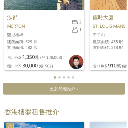
泓都
雨時大廈
2
MERTON
ST. LOUIS MANS
1
堅尼地城
中半山
建築面積: 629 呎
建築面積: 435 呎
實用面積: 482 呎
實用面積: 318 呎
1,350
萬
售: HK$
(@ $28,008)
30,000
910
萬
租: HK$
(@ $62)
售: HK$
(@ 
更多代理推介 »
香港樓盤租售推介
VR