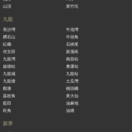
山頂
黃竹坑
九龍
長沙灣
牛池灣
鑽石山
牛頭角
紅磡
石硤尾
何文田
新蒲崗
九龍灣
南昌站
啟德站
奧運站
九龍城
九龍站
九龍塘
土瓜灣
觀塘
橫頭磡
荔枝角
黃大仙
藍田
油麻地
旺角
油塘
新界