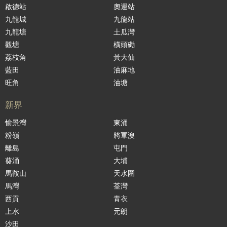
啟德站
奧運站
九龍城
九龍站
九龍塘
土瓜灣
觀塘
橫頭磡
荔枝角
黃大仙
藍田
油麻地
旺角
油塘
新界
愉景灣
東涌
粉嶺
將軍澳
離島
屯門
葵涌
大埔
馬鞍山
天水圍
馬灣
荃灣
西貢
青衣
上水
元朗
沙田