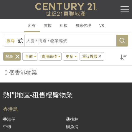
所有
買樓
租樓
獨家代理
VR
搜尋
離島
售價
實用面積
更多
重設搜尋
0 個香港物業
熱門地區-租售樓盤物業
香港島
香港仔
薄扶林
中環
鰂魚涌