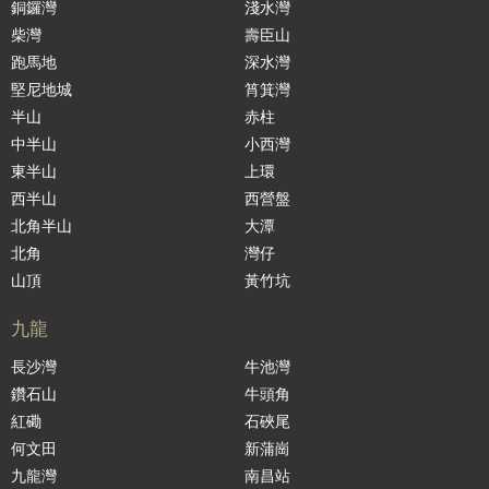
銅鑼灣
淺水灣
柴灣
壽臣山
跑馬地
深水灣
堅尼地城
筲箕灣
半山
赤柱
中半山
小西灣
東半山
上環
西半山
西營盤
北角半山
大潭
北角
灣仔
山頂
黃竹坑
九龍
長沙灣
牛池灣
鑽石山
牛頭角
紅磡
石硤尾
何文田
新蒲崗
九龍灣
南昌站