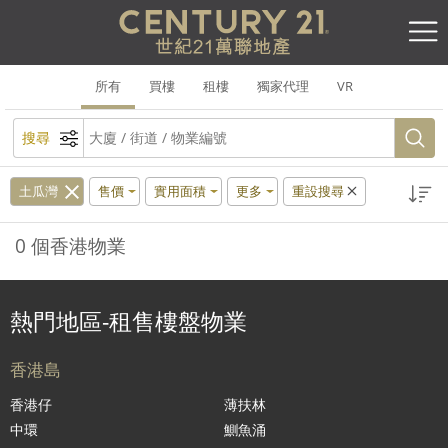
所有
買樓
租樓
獨家代理
VR
搜尋
土瓜灣
售價
實用面積
更多
重設搜尋
0 個香港物業
熱門地區-租售樓盤物業
香港島
香港仔
薄扶林
中環
鰂魚涌