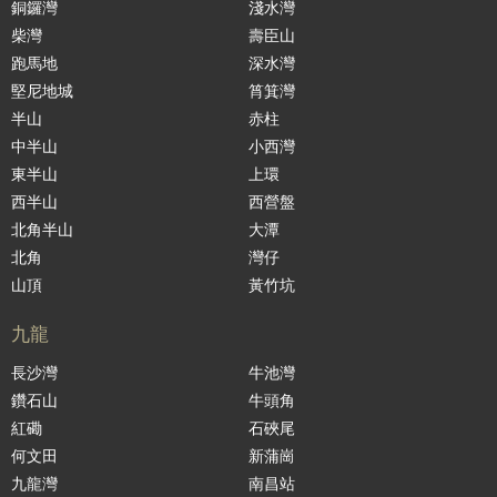
銅鑼灣
淺水灣
柴灣
壽臣山
跑馬地
深水灣
堅尼地城
筲箕灣
半山
赤柱
中半山
小西灣
東半山
上環
西半山
西營盤
北角半山
大潭
北角
灣仔
山頂
黃竹坑
九龍
長沙灣
牛池灣
鑽石山
牛頭角
紅磡
石硤尾
何文田
新蒲崗
九龍灣
南昌站