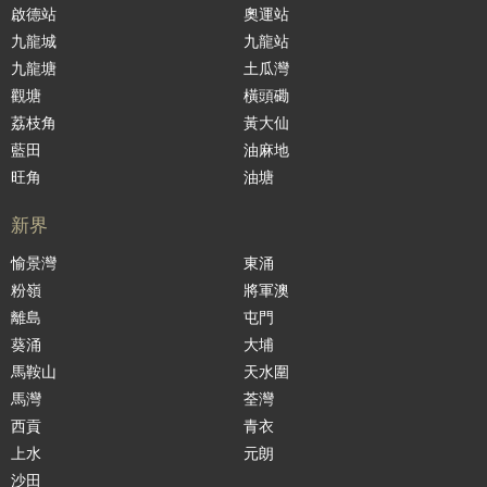
啟德站
奧運站
九龍城
九龍站
九龍塘
土瓜灣
觀塘
橫頭磡
荔枝角
黃大仙
藍田
油麻地
旺角
油塘
新界
愉景灣
東涌
粉嶺
將軍澳
離島
屯門
葵涌
大埔
馬鞍山
天水圍
馬灣
荃灣
西貢
青衣
上水
元朗
沙田