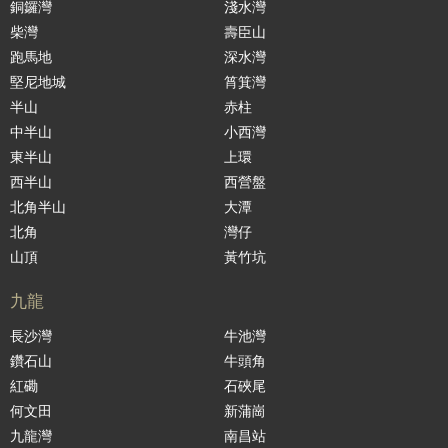
銅鑼灣
淺水灣
柴灣
壽臣山
跑馬地
深水灣
堅尼地城
筲箕灣
半山
赤柱
中半山
小西灣
東半山
上環
西半山
西營盤
北角半山
大潭
北角
灣仔
山頂
黃竹坑
九龍
長沙灣
牛池灣
鑽石山
牛頭角
紅磡
石硤尾
何文田
新蒲崗
九龍灣
南昌站