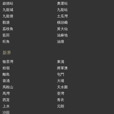
啟德站
奧運站
九龍城
九龍站
九龍塘
土瓜灣
觀塘
橫頭磡
荔枝角
黃大仙
藍田
油麻地
旺角
油塘
新界
愉景灣
東涌
粉嶺
將軍澳
離島
屯門
葵涌
大埔
馬鞍山
天水圍
馬灣
荃灣
西貢
青衣
上水
元朗
沙田