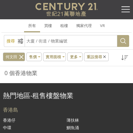
所有
買樓
租樓
獨家代理
VR
搜尋
何文田
售價
實用面積
更多
重設搜尋
0 個香港物業
熱門地區-租售樓盤物業
香港島
香港仔
薄扶林
中環
鰂魚涌