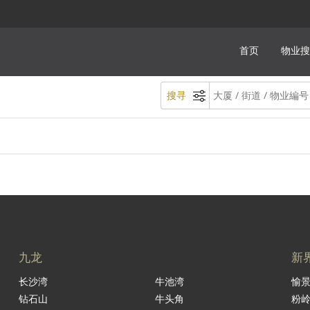
首页
物业搜
搜寻
九龙
新
长沙湾
牛池湾
愉
钻石山
牛头角
粉