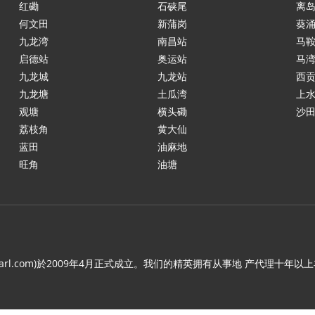
红磡
石硖尾
离
何文田
新蒲岗
葵
九龙湾
南昌站
马
启德站
奥运站
马
九龙城
九龙站
西
九龙塘
土瓜湾
上
观塘
横头磡
沙
荔枝角
黄大仙
蓝田
油麻地
旺角
油塘
.c21arl.com)於2009年4月正式成立。我们的精英拥有从事地 产代