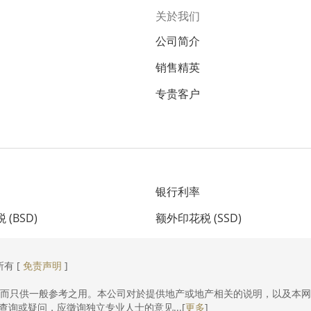
关於我们
公司简介
销售精英
专贵客户
银行利率
(BSD)
额外印花税 (SSD)
所有 [
免责声明
]
，而只供一般参考之用。本公司对於提供地产或地产相关的说明，以及本
询或疑问，应徵询独立专业人士的意见...[
更多
]