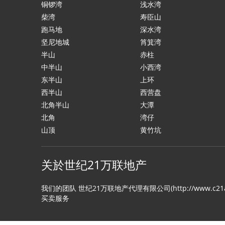
铜锣湾
浅水湾
柴湾
寿臣山
跑马地
深水湾
坚尼地城
筲箕湾
半山
赤柱
中半山
小西湾
东半山
上环
西半山
西营盘
北角半山
大潭
北角
湾仔
山顶
黄竹坑
关於世纪21万联地产
我们的团队 世纪21万联地产代理有限公司(http://www
买卖服务