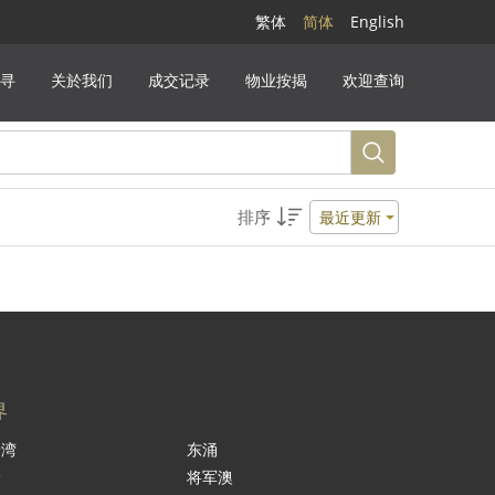
繁体
简体
English
寻
关於我们
成交记录
物业按揭
欢迎查询
排序
最近更新
界
景湾
东涌
岭
将军澳