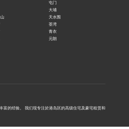
岛
屯门
涌
大埔
鞍山
天水围
湾
荃湾
贡
青衣
水
元朗
田
理十年以上丰富的经验。 我们现专注於港岛区的高级住宅及豪宅租赁和