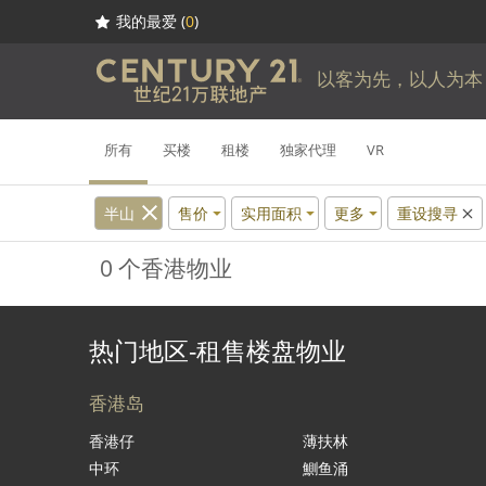
我的最爱 (
0
)
以客为先，以人为本
所有
买楼
租楼
独家代理
VR
半山
售价
实用面积
更多
重设搜寻
0 个香港物业
热门地区-租售楼盘物业
香港岛
香港仔
薄扶林
中环
鰂鱼涌