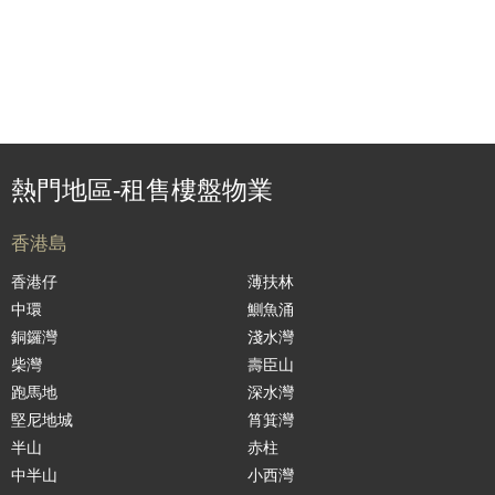
熱門地區-租售樓盤物業
香港島
香港仔
薄扶林
中環
鰂魚涌
銅鑼灣
淺水灣
柴灣
壽臣山
跑馬地
深水灣
堅尼地城
筲箕灣
半山
赤柱
中半山
小西灣