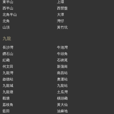
東半山
上環
西半山
西營盤
北角半山
大潭
北角
灣仔
山頂
黃竹坑
九龍
長沙灣
牛池灣
鑽石山
牛頭角
紅磡
石硤尾
何文田
新蒲崗
九龍灣
南昌站
啟德站
奧運站
九龍城
九龍站
九龍塘
土瓜灣
觀塘
橫頭磡
荔枝角
黃大仙
藍田
油麻地