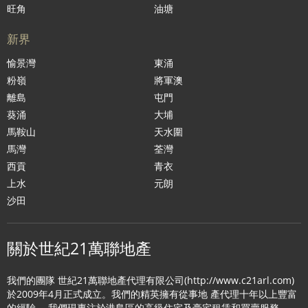
旺角
油塘
新界
愉景灣
東涌
粉嶺
將軍澳
離島
屯門
葵涌
大埔
馬鞍山
天水圍
馬灣
荃灣
西貢
青衣
上水
元朗
沙田
關於世紀21萬聯地產
我們的團隊 世紀21萬聯地產代理有限公司(http://www.c21arl.com)
於2009年4月正式成立。我們的精英擁有從事地 產代理十年以上豐富
的經驗。 我們現專注於港島區的高級住宅及豪宅租賃和買賣服務