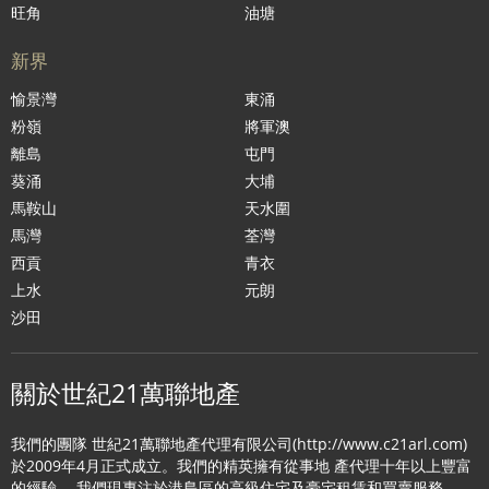
旺角
油塘
新界
愉景灣
東涌
粉嶺
將軍澳
離島
屯門
葵涌
大埔
馬鞍山
天水圍
馬灣
荃灣
西貢
青衣
上水
元朗
沙田
關於世紀21萬聯地產
我們的團隊 世紀21萬聯地產代理有限公司(http://www.c21arl.com)
於2009年4月正式成立。我們的精英擁有從事地 產代理十年以上豐富
的經驗。 我們現專注於港島區的高級住宅及豪宅租賃和買賣服務