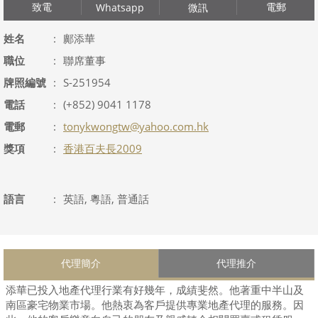
致電
電郵
Whatsapp
微訊
姓名
:
鄺添華
職位
:
聯席董事
牌照編號
:
S-251954
電話
:
(+852) 9041 1178
電郵
:
tonykwongtw@yahoo.com.hk
獎項
:
香港百夫長2009
語言
:
英語, 粵語, 普通話
代理簡介
代理推介
添華已投入地產代理行業有好幾年，成績斐然。他著重中半山及
南區豪宅物業市場。他熱衷為客戶提供專業地產代理的服務。因