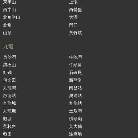
東半山
上環
西半山
西營盤
北角半山
大潭
北角
灣仔
山頂
黃竹坑
九龍
長沙灣
牛池灣
鑽石山
牛頭角
紅磡
石硤尾
何文田
新蒲崗
九龍灣
南昌站
啟德站
奧運站
九龍城
九龍站
九龍塘
土瓜灣
觀塘
橫頭磡
荔枝角
黃大仙
藍田
油麻地