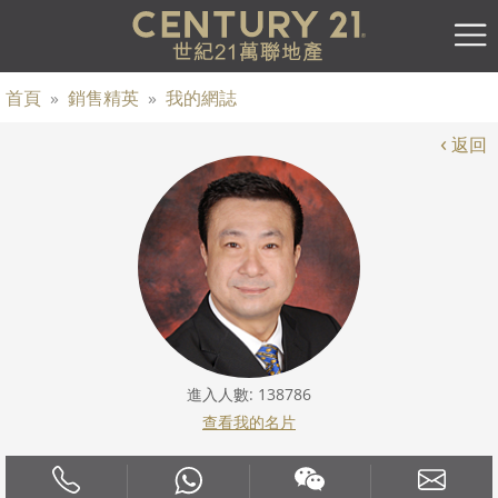
首頁
»
銷售精英
»
我的網誌
‹
返回
進入人數: 138786
查看我的名片