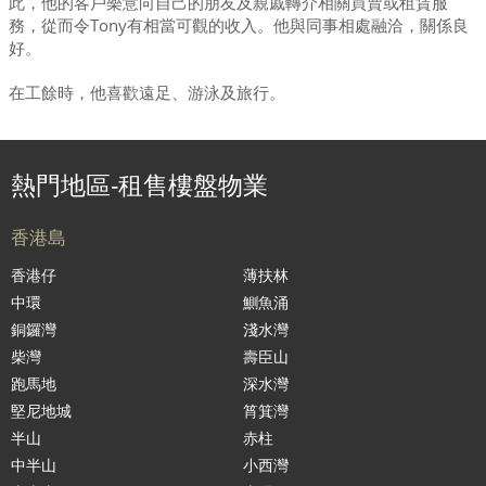
此，他的客戶樂意向自己的朋友及親戚轉介相關買賣或租賃服
務，從而令Tony有相當可觀的收入。他與同事相處融洽，關係良
好。
在工餘時，他喜歡遠足、游泳及旅行。
熱門地區-租售樓盤物業
香港島
香港仔
薄扶林
中環
鰂魚涌
銅鑼灣
淺水灣
柴灣
壽臣山
跑馬地
深水灣
堅尼地城
筲箕灣
半山
赤柱
中半山
小西灣