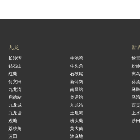
九龙
新
长沙湾
牛池湾
愉
钻石山
牛头角
粉
红磡
石硖尾
离
何文田
新蒲岗
葵
九龙湾
南昌站
马
启德站
奥运站
马
九龙城
九龙站
西
九龙塘
土瓜湾
上
观塘
横头磡
沙
荔枝角
黄大仙
蓝田
油麻地