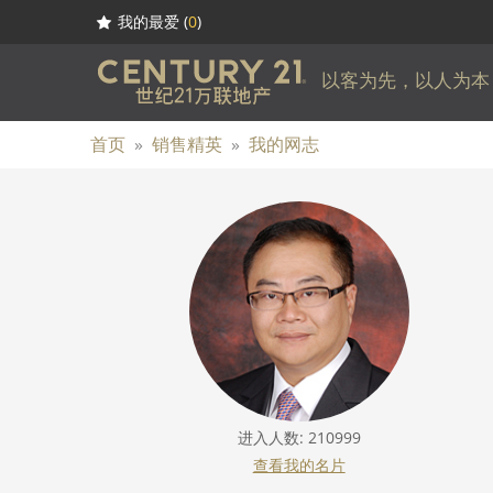
我的最爱 (
0
)
以客为先，以人为本
首页
»
销售精英
»
我的网志
进入人数: 210999
查看我的名片