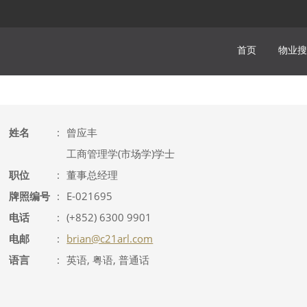
首页
物业搜
姓名
:
曾应丰
工商管理学(市场学)学士
职位
:
董事总经理
牌照编号
:
E-021695
电话
:
(+852) 6300 9901
电邮
:
brian@c21arl.com
语言
:
英语, 粤语, 普通话