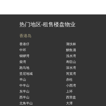
热门地区-租售楼盘物业
香港岛
香港仔
薄扶林
中环
鰂鱼涌
铜锣湾
浅水湾
柴湾
寿臣山
跑马地
深水湾
坚尼地城
筲箕湾
半山
赤柱
中半山
小西湾
东半山
上环
西半山
西营盘
北角半山
大潭