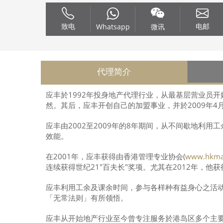
致电
电邮
Whatsapp
微讯
代理简介
应丰於1992年投身地产代理行业，从最基层营业员开
然。其后，应丰开创自己的加盟事业，并於2009年
应丰由2002至2009年的8年期间，从不间歇地
效能。
在2001年，应丰获得由香港管理专业协会(
www.hkma
连续获得世纪21"百夫长"奖项。尤其在2012年，他
应丰利用工余及课余时间，参与各样种有益身心之活动
「无常法则」有所领悟。
应丰从开始地产行业至今曾专注服务於港岛区多个主