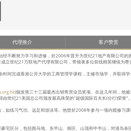
代理推介
客户赞赏
始经不断努力学习和进修，於2006年晋升为世纪21地产有限公司
4月成立世纪21万联地产代理有限公司，带领著多位前线精英继续为尊
利用工余时间完成香港公开大学的工商管理学课程，主修市场学，并取得
.org.hk
)颁发第三十三届最杰出销售营业员奖项。在这几年间，他被业
获得由世纪21美国总公司颁发最高殊荣的"超级国际百夫长(分行)荣誉"
，如练习气功、远足和游泳等。他曾於2008年参与一项内观修习课
要豪宅区分，包括跑马地、东半山、南区、山顶和中半山，对港岛各