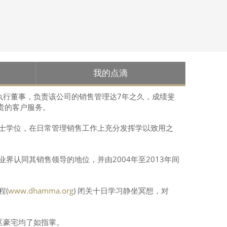
我的点滴
的执行董事，负责该公司的销售管理达7年之久，成绩斐
贵的客户服务。
学士学位，在日常管理销售工作上充分发挥学以致用之
界认同其销售领导的地位，并由2004年至2013年间
。
程(
www.dhamma.org
) 闭关十日学习静坐冥想，对
区豪宅均了如指掌。