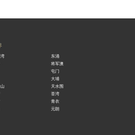
界
景湾
东涌
岭
将军澳
岛
屯门
涌
大埔
鞍山
天水围
湾
荃湾
贡
青衣
水
元朗
田