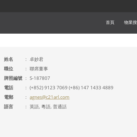
首頁
物業搜
姓名
:
卓妙君
職位
:
聯席董事
牌照編號
:
S-187807
電話
:
(+852) 9123 7069 (+86) 147 1433 4889
電郵
:
agnes@c21arl.com
語言
:
英語, 粵語, 普通話