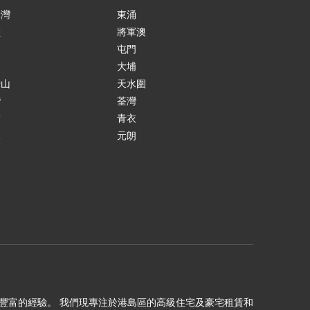
景灣
東涌
嶺
將軍澳
島
屯門
涌
大埔
鞍山
天水圍
灣
荃灣
貢
青衣
水
元朗
田
理十年以上豐富的經驗。 我們現專注於港島區的高級住宅及豪宅租賃和