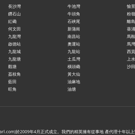
長沙灣
牛池灣
愉
鑽石山
牛頭角
粉
紅磡
石硤尾
離
何文田
新蒲崗
葵
九龍灣
南昌站
馬
啟德站
奧運站
馬
九龍城
九龍站
西
九龍塘
土瓜灣
上
觀塘
橫頭磡
沙
荔枝角
黃大仙
藍田
油麻地
旺角
油塘
.c21arl.com)於2009年4月正式成立。我們的精英擁有從事地 產代