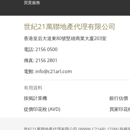
買賣服務
世紀21萬聯地產代理有限公司
香港皇后大道東80號堅雄商業大廈203室
電話: 2156 0500
傳真: 2156 2801
電郵: info@c21arl.com
有用資料
按揭計算機
銀行估價
從價印花稅 (AVD)
買家印花稅 
世紀21萬聯地產代理有限公司 (WWW.C21ARL.COM) 版權