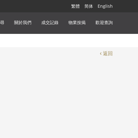
繁體
简体
English
尋
關於我們
成交記錄
物業按揭
歡迎查詢
‹
返回