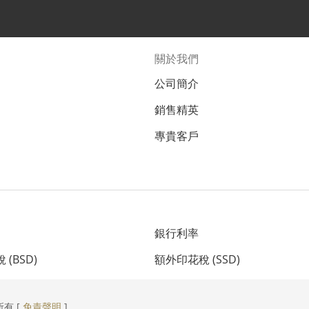
關於我們
公司簡介
銷售精英
專貴客戶
銀行利率
(BSD)
額外印花稅 (SSD)
所有 [
免責聲明
]