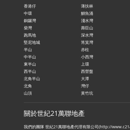
香港仔
薄扶林
中環
鰂魚涌
銅鑼灣
淺水灣
柴灣
壽臣山
跑馬地
深水灣
堅尼地城
筲箕灣
半山
赤柱
中半山
小西灣
東半山
上環
西半山
西營盤
北角半山
大潭
北角
灣仔
山頂
黃竹坑
關於世紀21萬聯地產
我們的團隊 世紀21萬聯地產代理有限公司(http://www