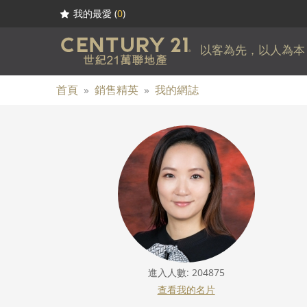
我的最愛 (
0
)
以客為先，以人為本
首頁
»
銷售精英
»
我的網誌
進入人數: 204875
查看我的名片