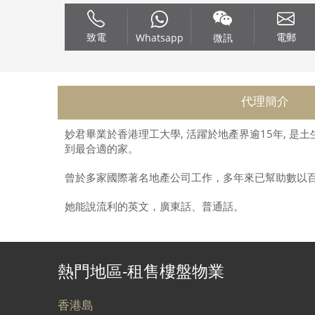
致電
電郵
Whatsapp
微訊
代理簡介
妙君畢業於香港理工大學, 活躍於地產界逾15年,
到最合適的家。
曾於多家國際著名地產公司工作，多年來已幫助數以
她能說流利的英文，廣東話、普通話。
熱門地區-租售樓盤物業
香港島