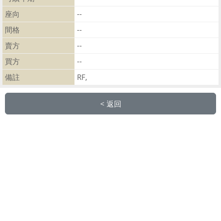
座向
--
間格
--
賣方
--
買方
--
備註
RF,
< 返回