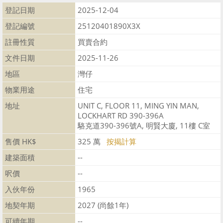
登記日期
2025-12-04
登記編號
25120401890X3X
註冊性質
買賣合約
文件日期
2025-11-26
地區
灣仔
物業用途
住宅
地址
UNIT C, FLOOR 11, MING YIN MAN,
LOCKHART RD 390-396A
駱克道390-396號A, 明賢大廈, 11樓 C室
售價 HK$
325 萬
按揭計算
建築面積
--
呎價
--
入伙年份
1965
地契年期
2027 (尚餘1年)
可續年期
--