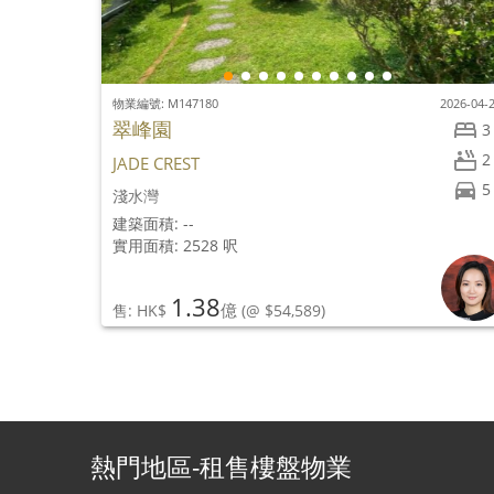
物業編號: M147180
2026-04-
翠峰園
3
2
JADE CREST
5
淺水灣
建築面積: --
實用面積: 2528 呎
1.38
億
售: HK$
(@ $54,589)
熱門地區-租售樓盤物業