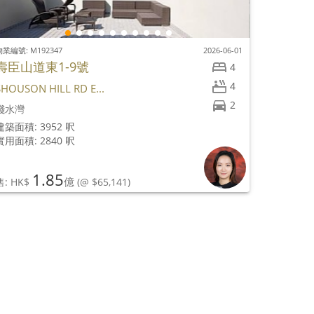
物業編號: M192347
2026-06-01
壽臣山道東1-9號
4
4
SHOUSON HILL RD E...
2
淺水灣
建築面積: 3952 呎
實用面積: 2840 呎
1.85
億
售: HK$
(@ $65,141)