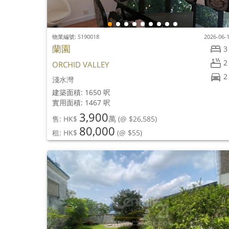
物業編號: S190018
2026-06-
蘭園
3
2
ORCHID VALLEY
2
淺水灣
建築面積: 1650 呎
實用面積: 1467 呎
3,900
萬
售: HK$
(@ $26,585)
80,000
租: HK$
(@ $55)