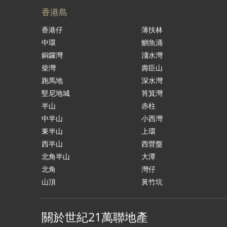
香港島
香港仔
薄扶林
中環
鰂魚涌
銅鑼灣
淺水灣
柴灣
壽臣山
跑馬地
深水灣
堅尼地城
筲箕灣
半山
赤柱
中半山
小西灣
東半山
上環
西半山
西營盤
北角半山
大潭
北角
灣仔
山頂
黃竹坑
關於世紀21萬聯地產