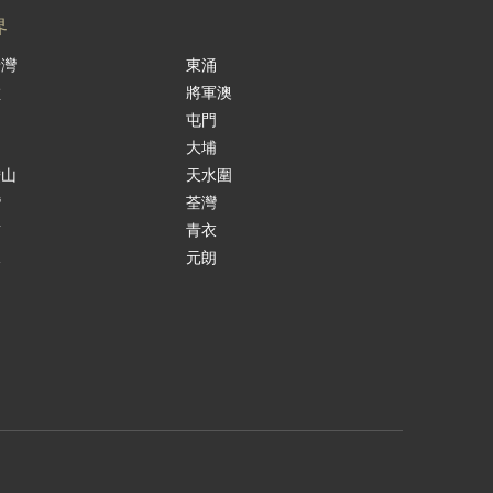
界
景灣
東涌
嶺
將軍澳
島
屯門
涌
大埔
鞍山
天水圍
灣
荃灣
貢
青衣
水
元朗
田