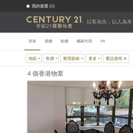
我的最愛 (
0
)
以客為先，以人為本
所有
買樓
租樓
獨家代理
VR
地區
售價
實用面積
更多
重設搜尋
4 個香港物業