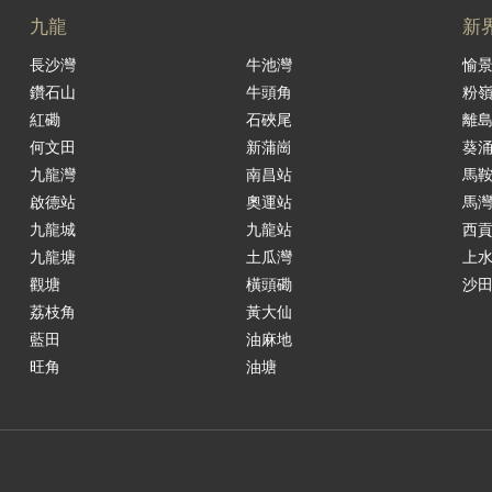
九龍
新
長沙灣
牛池灣
愉
鑽石山
牛頭角
粉
紅磡
石硤尾
離
何文田
新蒲崗
葵
九龍灣
南昌站
馬
啟德站
奧運站
馬
九龍城
九龍站
西
九龍塘
土瓜灣
上
觀塘
橫頭磡
沙
荔枝角
黃大仙
藍田
油麻地
旺角
油塘