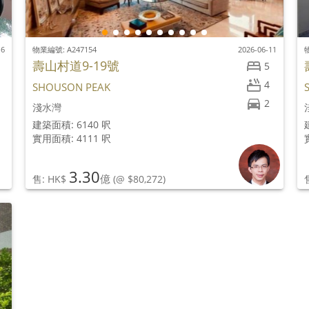
16
物業編號: A247154
2026-06-11
壽山村道9-19號
5
4
SHOUSON PEAK
2
淺水灣
建築面積: 6140 呎
實用面積: 4111 呎
3.30
億
售: HK$
(@ $80,272)