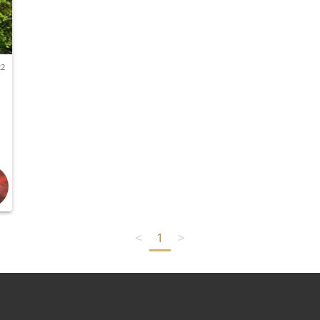
22
<
1
>