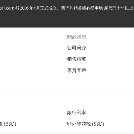
.c21arl.com)於2009年4月正式成立。我們的精英擁有從事地 產代
關於我們
公司簡介
銷售精英
專貴客戶
銀行利率
(BSD)
額外印花稅 (SSD)