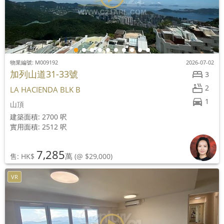
物業編號: M009192
2026-07-02
加列山道31-33號
3
2
LA HACIENDA BLK B
1
山頂
建築面積: 2700 呎
實用面積: 2512 呎
7,285
萬
售: HK$
(@ $29,000)
VR