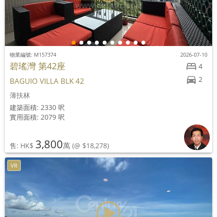
物業編號: M157374
2026-07-10
碧瑤灣 第42座
4
2
BAGUIO VILLA BLK 42
薄扶林
建築面積: 2330 呎
實用面積: 2079 呎
3,800
萬
售: HK$
(@ $18,278)
VR