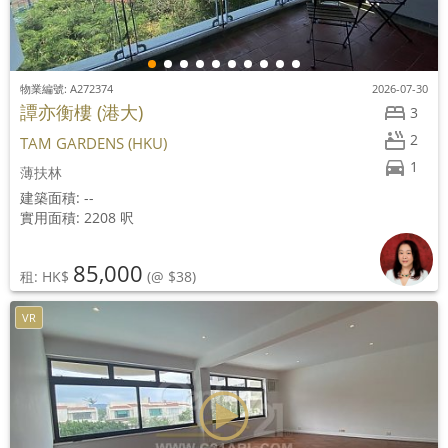
物業編號: A272374
2026-07-30
譚亦衡樓 (港大)
3
2
TAM GARDENS (HKU)
1
薄扶林
建築面積: --
實用面積: 2208 呎
85,000
租: HK$
(@ $38)
VR