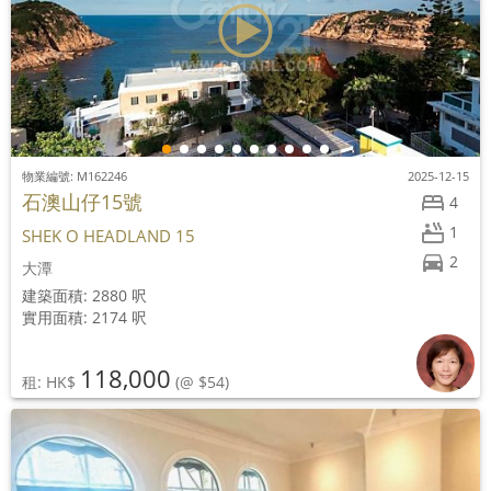
物業編號: M162246
2025-12-15
石澳山仔15號
4
1
SHEK O HEADLAND 15
2
大潭
建築面積: 2880 呎
實用面積: 2174 呎
118,000
租: HK$
(@ $54)