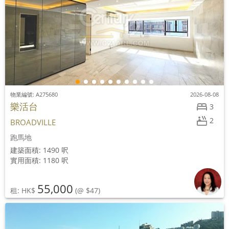
物業編號: A275680
2026-08-08
樂活台
3
2
BROADVILLE
跑馬地
建築面積: 1490 呎
實用面積: 1180 呎
55,000
租: HK$
(@ $47)