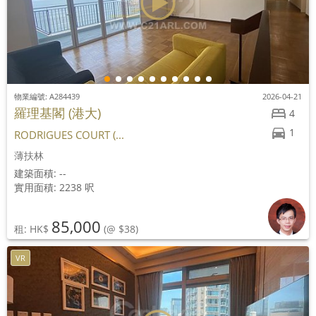
物業編號: A284439
2026-04-21
羅理基閣 (港大)
4
1
RODRIGUES COURT (...
薄扶林
建築面積: --
實用面積: 2238 呎
85,000
租: HK$
(@ $38)
VR