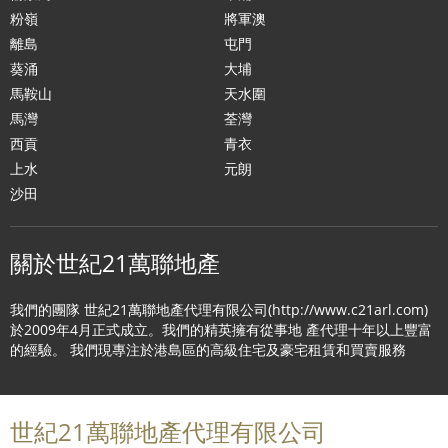
粉嶺
將軍澳
離島
屯門
葵涌
大埔
馬鞍山
天水圍
馬灣
荃灣
西貢
青衣
上水
元朗
沙田
關於世紀21萬聯地產
我們的團隊 世紀21萬聯地產代理有限公司(http://www.c21arl.com)
於2009年4月正式成立。我們的精英擁有從事地 產代理十年以上豐富
的經驗。 我們現專注於港島區的高級住宅及豪宅租賃和買賣服務
世紀21萬聯地產代理有限公司