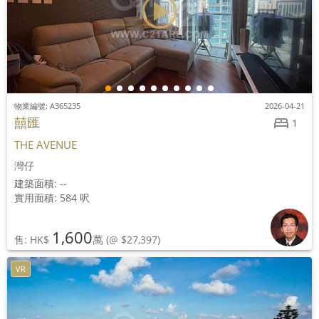
物業編號: A365235
2026-04-21
囍匯
1
THE AVENUE
灣仔
建築面積: --
實用面積: 584 呎
1,600
萬
售: HK$
(@ $27,397)
VR