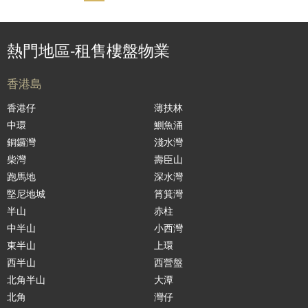
熱門地區-租售樓盤物業
香港島
香港仔
薄扶林
中環
鰂魚涌
銅鑼灣
淺水灣
柴灣
壽臣山
跑馬地
深水灣
堅尼地城
筲箕灣
半山
赤柱
中半山
小西灣
東半山
上環
西半山
西營盤
北角半山
大潭
北角
灣仔