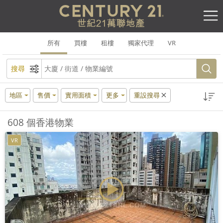
所有
買樓
租樓
獨家代理
VR
搜尋
地區
售價
實用面積
更多
重設搜尋
608 個香港物業
VR