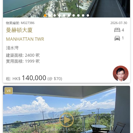
物業編號: M027386
2026-07-30
曼赫頓大廈
4
1
MANHATTAN TWR
淺水灣
建築面積: 2400 呎
實用面積: 1999 呎
140,000
租: HK$
(@ $70)
VR