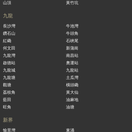
山頂
黃竹坑
九龍
長沙灣
牛池灣
鑽石山
牛頭角
紅磡
石硤尾
何文田
新蒲崗
九龍灣
南昌站
啟德站
奧運站
九龍城
九龍站
九龍塘
土瓜灣
觀塘
橫頭磡
荔枝角
黃大仙
藍田
油麻地
旺角
油塘
新界
愉景灣
東涌