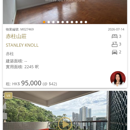
物業編號: M027469
2026-07-14
赤柱山莊
3
3
STANLEY KNOLL
2
赤柱
建築面積: --
實用面積: 2245 呎
95,000
租: HK$
(@ $42)
VR