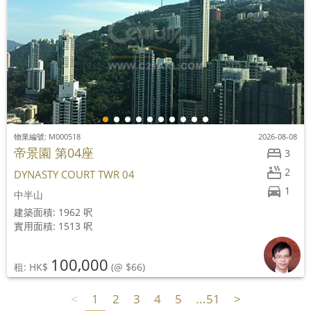
物業編號: M000518
2026-08-08
帝景園 第04座
3
2
DYNASTY COURT TWR 04
1
中半山
建築面積: 1962 呎
實用面積: 1513 呎
100,000
租: HK$
(@ $66)
<
1
2
3
4
5
...51
>