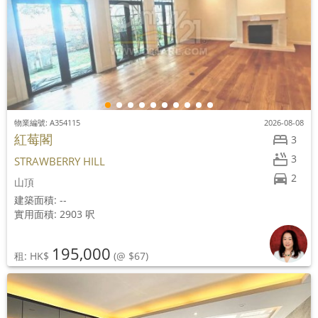
物業編號: A354115
2026-08-08
紅莓閣
3
3
STRAWBERRY HILL
2
山頂
建築面積: --
實用面積: 2903 呎
195,000
租: HK$
(@ $67)