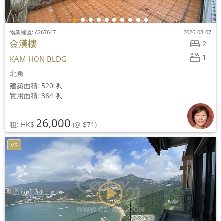
物業編號: A267647
2026-08-07
金漢樓
2
1
KAM HON BLDG
北角
建築面積: 520 呎
實用面積: 364 呎
26,000
租: HK$
(@ $71)
VR