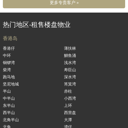
更多专贵客户 »
热门地区-租售楼盘物业
香港岛
香港仔
薄扶林
中环
鰂鱼涌
铜锣湾
浅水湾
柴湾
寿臣山
跑马地
深水湾
坚尼地城
筲箕湾
半山
赤柱
中半山
小西湾
东半山
上环
西半山
西营盘
北角半山
大潭
北角
湾仔