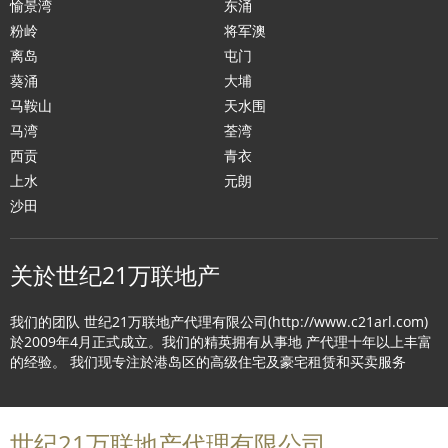
愉景湾
东涌
粉岭
将军澳
离岛
屯门
葵涌
大埔
马鞍山
天水围
马湾
荃湾
西贡
青衣
上水
元朗
沙田
关於世纪21万联地产
我们的团队 世纪21万联地产代理有限公司(http://www.c21arl.com)
於2009年4月正式成立。我们的精英拥有从事地 产代理十年以上丰富
的经验。 我们现专注於港岛区的高级住宅及豪宅租赁和买卖服务
世纪21万联地产代理有限公司