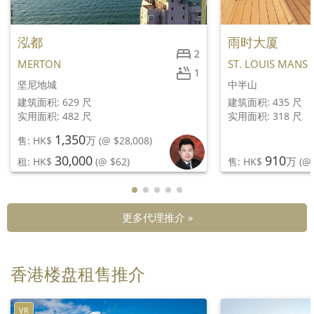
泓都
雨时大厦
2
MERTON
ST. LOUIS MANS
1
坚尼地城
中半山
建筑面积: 629 尺
建筑面积: 435 尺
实用面积: 482 尺
实用面积: 318 尺
1,350
万
售: HK$
(@ $28,008)
30,000
910
万
租: HK$
(@ $62)
售: HK$
(@ 
更多代理推介 »
香港楼盘租售推介
VR