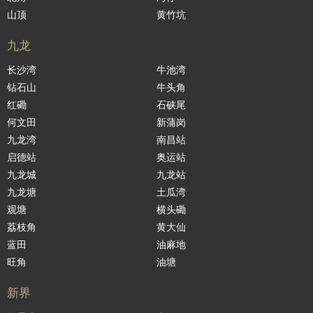
山顶
黄竹坑
九龙
长沙湾
牛池湾
钻石山
牛头角
红磡
石硖尾
何文田
新蒲岗
九龙湾
南昌站
启德站
奥运站
九龙城
九龙站
九龙塘
土瓜湾
观塘
横头磡
荔枝角
黄大仙
蓝田
油麻地
旺角
油塘
新界